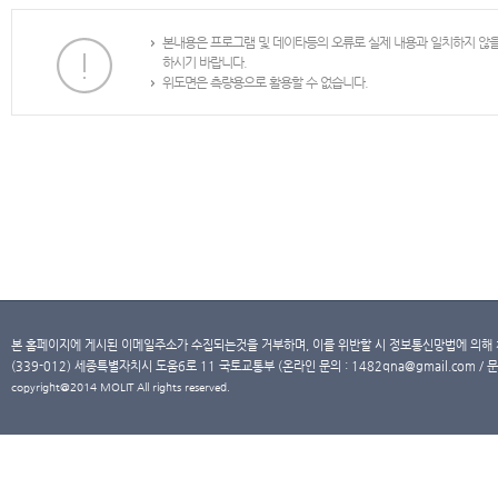
본내용은 프로그램 및 데이타등의 오류로 실제 내용과 일치하지 않
하시기 바랍니다.
위도면은 측량용으로 활용할 수 없습니다.
본 홈페이지에 게시된 이메일주소가 수집되는것을 거부하며, 이를 위반할 시 정보통신망법에 의해
(339-012) 세종특별자치시 도움6로 11 국토교통부 (온라인 문의 : 1482qna@gmail.com / 문
copyright@2014 MOLIT All rights reserved.