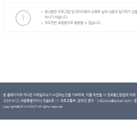
본내용은 프로그램 및 데이타등의 오류로 실제 내용과 일치하지 않
하시기 바랍니다.
위도면은 측량용으로 활용할 수 없습니다.
본 홈페이지에 게시된 이메일주소가 수집되는것을 거부하며, 이를 위반할 시 정보통신망법에 의해
(339-012) 세종특별자치시 도움6로 11 국토교통부 (온라인 문의 : 1482qna@gmail.com / 문
copyright@2014 MOLIT All rights reserved.