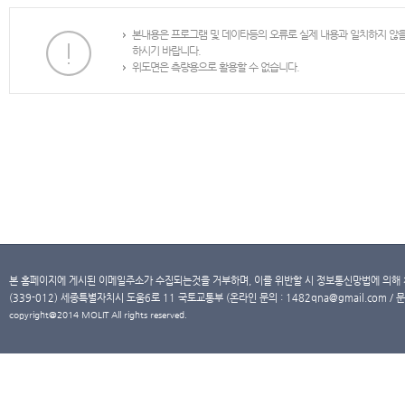
본내용은 프로그램 및 데이타등의 오류로 실제 내용과 일치하지 않
하시기 바랍니다.
위도면은 측량용으로 활용할 수 없습니다.
본 홈페이지에 게시된 이메일주소가 수집되는것을 거부하며, 이를 위반할 시 정보통신망법에 의해
(339-012) 세종특별자치시 도움6로 11 국토교통부 (온라인 문의 : 1482qna@gmail.com / 문
copyright@2014 MOLIT All rights reserved.