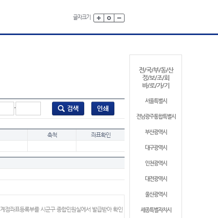
글자크기
전/국/부/동/산
정/보/조/회
바/로/가/기
서울특별시
-
전남광주통합특별시
부산광역시
축척
좌표확인
대구광역시
인천광역시
대전광역시
울산광역시
 경계점좌표등록부를 시군구 종합민원실에서 발급받아 확인
세종특별자치시