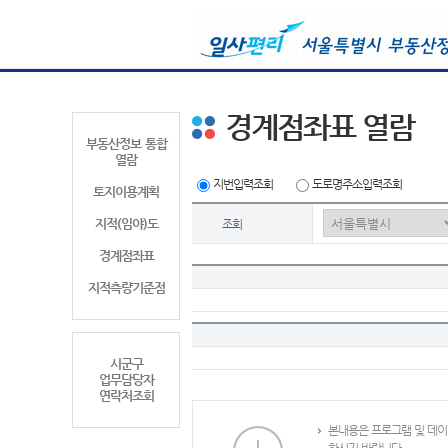
경계점좌표 열람
부동산정보 통합
열람
지번입력조회
도로명주소입력조회
토지이용계획
지적(임야)도
조회
경계점좌표
지적측량기준점
시군구
업무담당자
연락처조회
본내용은 프로그램 및 데이