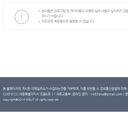
본내용은 프로그램 및 데이타등의 오류로 실제 내용과 일치하지 않
하시기 바랍니다.
위도면은 측량용으로 활용할 수 없습니다.
본 홈페이지에 게시된 이메일주소가 수집되는것을 거부하며, 이를 위반할 시 정보통신망법에 의해
(339-012) 세종특별자치시 도움6로 11 국토교통부 (온라인 문의 : 1482qna@gmail.com / 문
copyright@2014 MOLIT All rights reserved.