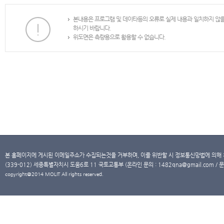
본내용은 프로그램 및 데이타등의 오류로 실제 내용과 일치하지 않
하시기 바랍니다.
위도면은 측량용으로 활용할 수 없습니다.
본 홈페이지에 게시된 이메일주소가 수집되는것을 거부하며, 이를 위반할 시 정보통신망법에 의해
(339-012) 세종특별자치시 도움6로 11 국토교통부 (온라인 문의 : 1482qna@gmail.com / 문
copyright@2014 MOLIT All rights reserved.