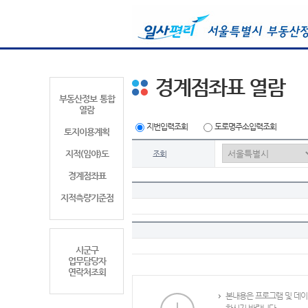
경계점좌표 열람
부동산정보 통합
열람
지번입력조회
도로명주소입력조회
토지이용계획
지적(임야)도
조회
경계점좌표
지적측량기준점
시군구
업무담당자
연락처조회
본내용은 프로그램 및 데이