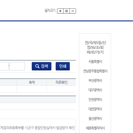
글자크기
전/국/부/동/산
정/보/조/회
바/로/가/기
서울특별시
-
전남광주통합특별시
부산광역시
축척
좌표확인
대구광역시
인천광역시
대전광역시
울산광역시
 경계점좌표등록부를 시군구 종합민원실에서 발급받아 확인
세종특별자치시