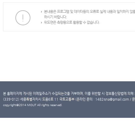
본내용은 프로그램 및 데이타등의 오류로 실제 내용과 일치하지 않
하시기 바랍니다.
위도면은 측량용으로 활용할 수 없습니다.
본 홈페이지에 게시된 이메일주소가 수집되는것을 거부하며, 이를 위반할 시 정보통신망법에 의해
(339-012) 세종특별자치시 도움6로 11 국토교통부 (온라인 문의 : 1482qna@gmail.com / 문
copyright@2014 MOLIT All rights reserved.