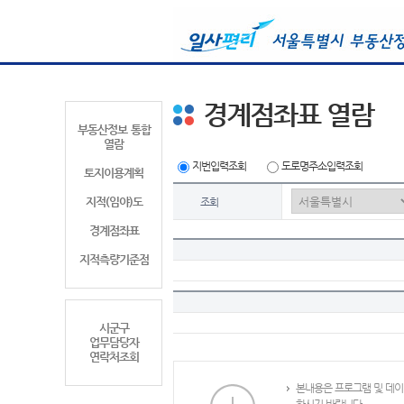
경계점좌표 열람
부동산정보 통합
열람
지번입력조회
도로명주소입력조회
토지이용계획
지적(임야)도
조회
경계점좌표
지적측량기준점
시군구
업무담당자
연락처조회
본내용은 프로그램 및 데이