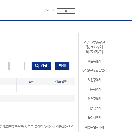
글자크기
전/국/부/동/산
정/보/조/회
바/로/가/기
서울특별시
-
전남광주통합특별시
부산광역시
축척
좌표확인
대구광역시
인천광역시
대전광역시
울산광역시
 경계점좌표등록부를 시군구 종합민원실에서 발급받아 확인
세종특별자치시