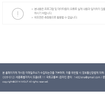
본내용은 프로그램 및 데이타등의 오류로 실제 내용과 일치하지 않
하시기 바랍니다.
위도면은 측량용으로 활용할 수 없습니다.
본 홈페이지에 게시된 이메일주소가 수집되는것을 거부하며, 이를 위반할 시 정보통신망법에 의해
(339-012) 세종특별자치시 도움6로 11 국토교통부 (온라인 문의 : 1482qna@gmail.com / 문
copyright@2014 MOLIT All rights reserved.