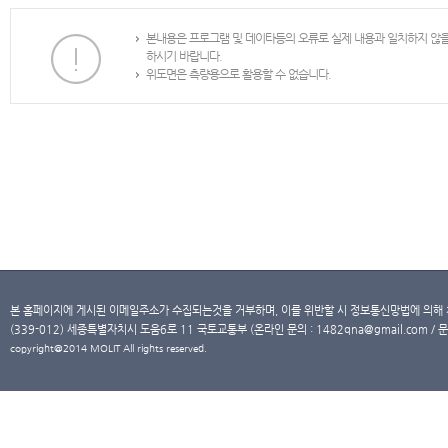
본내용은 프로그램 및 데이타등의 오류로 실제 내용과 일치하지 않
하시기 바랍니다.
위도면은 측량용으로 활용할 수 없습니다.
본 홈페이지에 게시된 이메일주소가 수집되는것을 거부하며, 이를 위반할 시 정보통신망법에 의해
(339-012) 세종특별자치시 도움6로 11 국토교통부 (온라인 문의 : 1482qna@gmail.com / 문
copyright@2014 MOLIT All rights reserved.