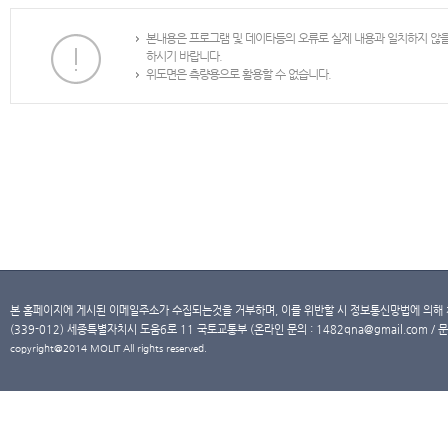
본내용은 프로그램 및 데이타등의 오류로 실제 내용과 일치하지 않
하시기 바랍니다.
위도면은 측량용으로 활용할 수 없습니다.
본 홈페이지에 게시된 이메일주소가 수집되는것을 거부하며, 이를 위반할 시 정보통신망법에 의해
(339-012) 세종특별자치시 도움6로 11 국토교통부 (온라인 문의 : 1482qna@gmail.com / 문
copyright@2014 MOLIT All rights reserved.