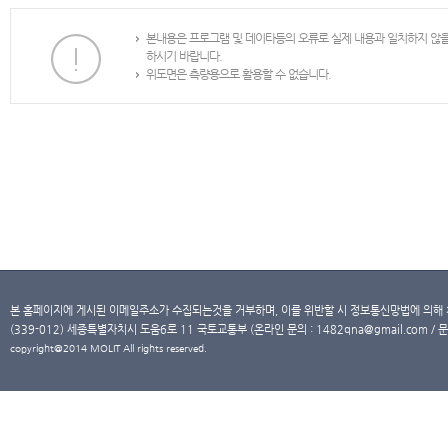
본내용은 프로그램 및 데이타등의 오류로 실제 내용과 일치하지 않
하시기 바랍니다.
위도면은 측량용으로 활용할 수 없습니다.
본 홈페이지에 게시된 이메일주소가 수집되는것을 거부하며, 이를 위반할 시 정보통신망법에 의해
(339-012) 세종특별자치시 도움6로 11 국토교통부 (온라인 문의 : 1482qna@gmail.com / 문
copyright@2014 MOLIT All rights reserved.