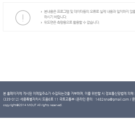
본내용은 프로그램 및 데이타등의 오류로 실제 내용과 일치하지 않
하시기 바랍니다.
위도면은 측량용으로 활용할 수 없습니다.
본 홈페이지에 게시된 이메일주소가 수집되는것을 거부하며, 이를 위반할 시 정보통신망법에 의해
(339-012) 세종특별자치시 도움6로 11 국토교통부 (온라인 문의 : 1482qna@gmail.com / 문
copyright@2014 MOLIT All rights reserved.