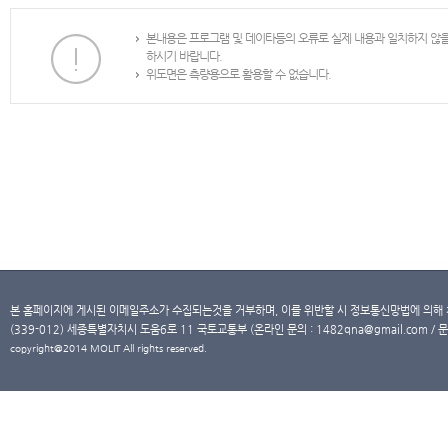
본내용은 프로그램 및 데이타등의 오류로 실제 내용과 일치하지 않
하시기 바랍니다.
위도면은 측량용으로 활용할 수 없습니다.
본 홈페이지에 게시된 이메일주소가 수집되는것을 거부하며, 이를 위반할 시 정보통신망법에 의해
(339-012) 세종특별자치시 도움6로 11 국토교통부 (온라인 문의 : 1482qna@gmail.com / 문
copyright@2014 MOLIT All rights reserved.