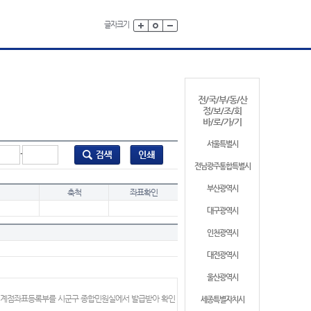
글자크기
전/국/부/동/산
정/보/조/회
바/로/가/기
서울특별시
-
전남광주통합특별시
부산광역시
축척
좌표확인
대구광역시
인천광역시
대전광역시
울산광역시
 경계점좌표등록부를 시군구 종합민원실에서 발급받아 확인
세종특별자치시