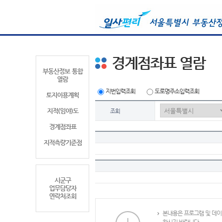
경계점좌표 열람
부동산정보 통합
열람
지번입력조회
도로명주소입력조회
토지이용계획
지적(임야)도
조회
경계점좌표
지적측량기준점
시군구
업무담당자
연락처조회
본내용은 프로그램 및 데이