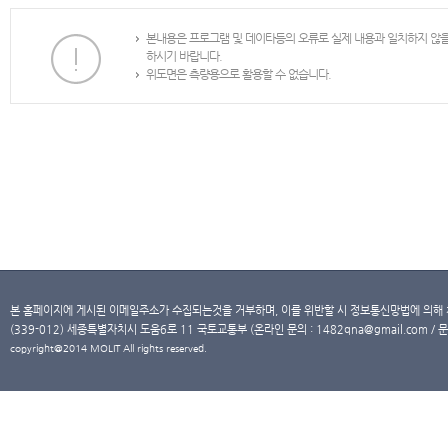
본내용은 프로그램 및 데이타등의 오류로 실제 내용과 일치하지 않
하시기 바랍니다.
위도면은 측량용으로 활용할 수 없습니다.
본 홈페이지에 게시된 이메일주소가 수집되는것을 거부하며, 이를 위반할 시 정보통신망법에 의해
(339-012) 세종특별자치시 도움6로 11 국토교통부 (온라인 문의 : 1482qna@gmail.com / 문
copyright@2014 MOLIT All rights reserved.