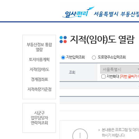
지적(임야)도 열람
부동산정보 통합
열람
지번입력조회
도로명주소입력조회
토지이용계획
지적(임야)도
조회
지번확대
[지번 글씨가
경계점좌표
지적측량기준점
시군구
업무담당자
연락처조회
본내용은 프로그램 및 데이
하시기 바랍니다.