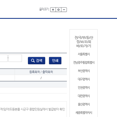
글자크기
전/국/부/동/산
정/보/조/회
바/로/가/기
서울특별시
-
전남광주통합특별시
부산광역시
등록축척 / 출력축척
/
대구광역시
인천광역시
대전광역시
울산광역시
지적(임야)도등본을 시군구 종합민원실에서 발급받아 확인
세종특별자치시