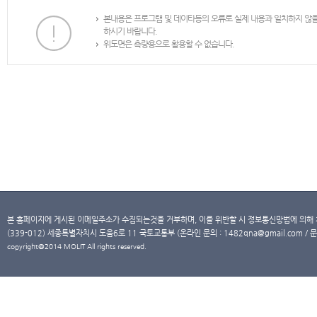
본내용은 프로그램 및 데이타등의 오류로 실제 내용과 일치하지 않
하시기 바랍니다.
위도면은 측량용으로 활용할 수 없습니다.
본 홈페이지에 게시된 이메일주소가 수집되는것을 거부하며, 이를 위반할 시 정보통신망법에 의해
(339-012) 세종특별자치시 도움6로 11 국토교통부 (온라인 문의 : 1482qna@gmail.com / 문
copyright@2014 MOLIT All rights reserved.