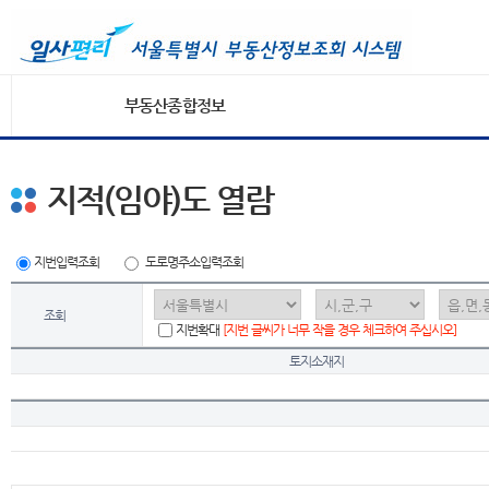
부동산종합정보
지적(임야)도 열람
지번입력조회
도로명주소입력조회
조회
지번확대
[지번 글씨가 너무 작을 경우 체크하여 주십시오]
토지소재지