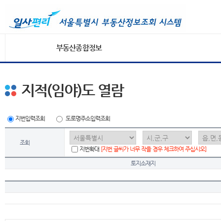
부동산종합정보
지적(임야)도 열람
지번입력조회
도로명주소입력조회
조회
지번확대
[지번 글씨가 너무 작을 경우 체크하여 주십시오]
토지소재지