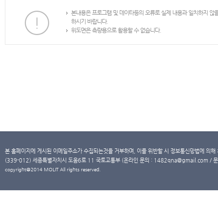
본내용은 프로그램 및 데이타등의 오류로 실제 내용과 일치하지 않
하시기 바랍니다.
위도면은 측량용으로 활용할 수 없습니다.
본 홈페이지에 게시된 이메일주소가 수집되는것을 거부하며, 이를 위반할 시 정보통신망법에 의해
(339-012) 세종특별자치시 도움6로 11 국토교통부 (온라인 문의 : 1482qna@gmail.com / 문
copyright@2014 MOLIT All rights reserved.