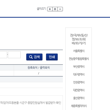
글자크기
전/국/부/동/산
정/보/조/회
바/로/가/기
서울특별시
-
전남광주통합특별시
부산광역시
등록축척 / 출력축척
/
대구광역시
인천광역시
대전광역시
울산광역시
지적(임야)도등본을 시군구 종합민원실에서 발급받아 확인
세종특별자치시