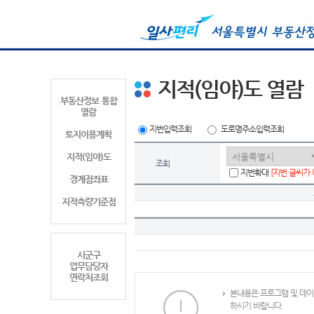
지적(임야)도 열람
부동산정보 통합
열람
지번입력조회
도로명주소입력조회
토지이용계획
지적(임야)도
조회
지번확대
[지번 글씨가
경계점좌표
지적측량기준점
시군구
업무담당자
연락처조회
본내용은 프로그램 및 데이
하시기 바랍니다.