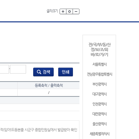
글자크기
전/국/부/동/산
정/보/조/회
바/로/가/기
서울특별시
-
전남광주통합특별시
부산광역시
등록축척 / 출력축척
/
대구광역시
인천광역시
대전광역시
울산광역시
지적(임야)도등본을 시군구 종합민원실에서 발급받아 확인
세종특별자치시