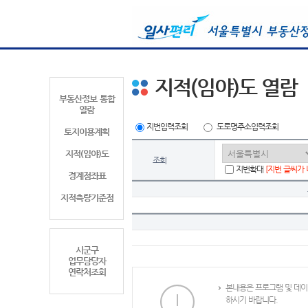
지적(임야)도 열람
부동산정보 통합
열람
지번입력조회
도로명주소입력조회
토지이용계획
지적(임야)도
조회
지번확대
[지번 글씨가
경계점좌표
지적측량기준점
시군구
업무담당자
연락처조회
본내용은 프로그램 및 데이
하시기 바랍니다.