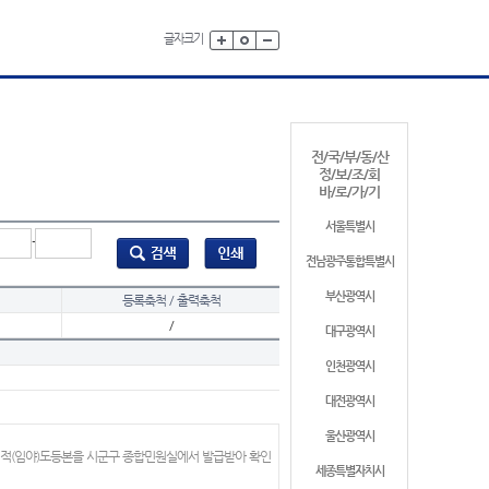
글자크기
전/국/부/동/산
정/보/조/회
바/로/가/기
서울특별시
-
전남광주통합특별시
부산광역시
등록축척 / 출력축척
/
대구광역시
인천광역시
대전광역시
울산광역시
지적(임야)도등본을 시군구 종합민원실에서 발급받아 확인
세종특별자치시