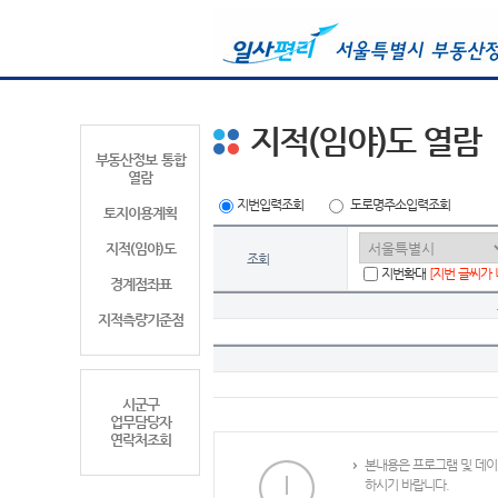
지적(임야)도 열람
부동산정보 통합
열람
지번입력조회
도로명주소입력조회
토지이용계획
지적(임야)도
조회
지번확대
[지번 글씨가
경계점좌표
지적측량기준점
시군구
업무담당자
연락처조회
본내용은 프로그램 및 데이
하시기 바랍니다.