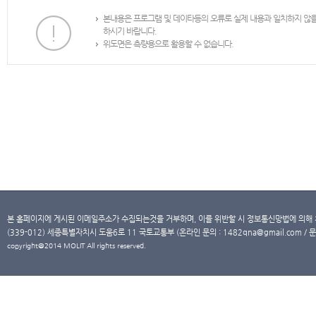
본내용은 프로그램 및 데이타등의 오류로 실제 내용과 일치하지 않
하시기 바랍니다.
위도면은 측량용으로 활용할 수 없습니다.
본 홈페이지에 게시된 이메일주소가 수집되는것을 거부하며, 이를 위반할 시 정보통신망법에 의해
(339-012) 세종특별자치시 도움6로 11 국토교통부 (온라인 문의 : 1482qna@gmail.com / 문
copyright@2014 MOLIT All rights reserved.