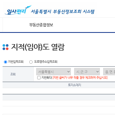
부동산종합정보
지적(임야)도 열람
지번입력조회
도로명주소입력조회
조회
지번확대
[지번 글씨가 너무 작을 경우 체크하여 주십시오]
토지소재지