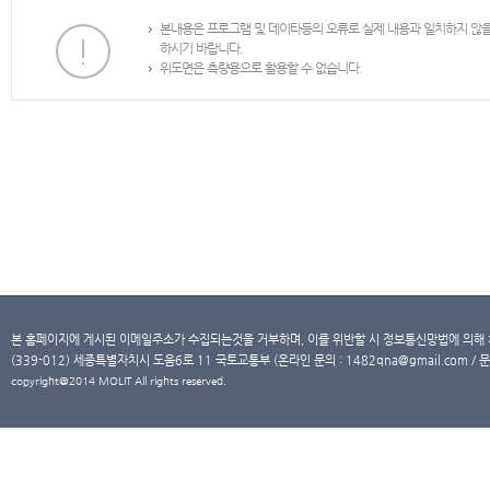
본내용은 프로그램 및 데이타등의 오류로 실제 내용과 일치하지 않
하시기 바랍니다.
위도면은 측량용으로 활용할 수 없습니다.
본 홈페이지에 게시된 이메일주소가 수집되는것을 거부하며, 이를 위반할 시 정보통신망법에 의해
(339-012) 세종특별자치시 도움6로 11 국토교통부 (온라인 문의 : 1482qna@gmail.com / 문
copyright@2014 MOLIT All rights reserved.