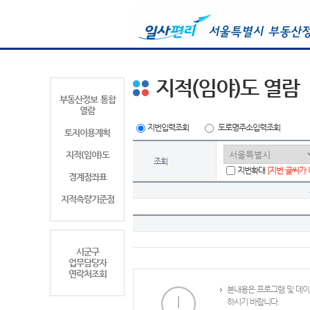
지적(임야)도 열람
부동산정보 통합
열람
지번입력조회
도로명주소입력조회
토지이용계획
지적(임야)도
조회
지번확대
[지번 글씨가
경계점좌표
지적측량기준점
시군구
업무담당자
연락처조회
본내용은 프로그램 및 데이
하시기 바랍니다.