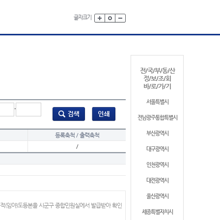
글자크기
전/국/부/동/산
정/보/조/회
바/로/가/기
서울특별시
-
전남광주통합특별시
부산광역시
등록축척 / 출력축척
/
대구광역시
인천광역시
대전광역시
울산광역시
지적(임야)도등본을 시군구 종합민원실에서 발급받아 확인
세종특별자치시