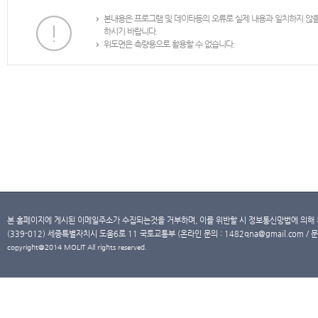
본내용은 프로그램 및 데이타등의 오류로 실제 내용과 일치하지 않
하시기 바랍니다.
위도면은 측량용으로 활용할 수 없습니다.
본 홈페이지에 게시된 이메일주소가 수집되는것을 거부하며, 이를 위반할 시 정보통신망법에 의해
(339-012) 세종특별자치시 도움6로 11 국토교통부 (온라인 문의 : 1482qna@gmail.com / 문
copyright@2014 MOLIT All rights reserved.