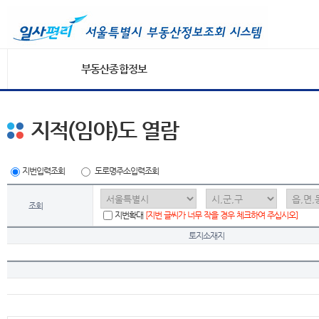
부동산종합정보
지적(임야)도 열람
지번입력조회
도로명주소입력조회
조회
지번확대
[지번 글씨가 너무 작을 경우 체크하여 주십시오]
토지소재지