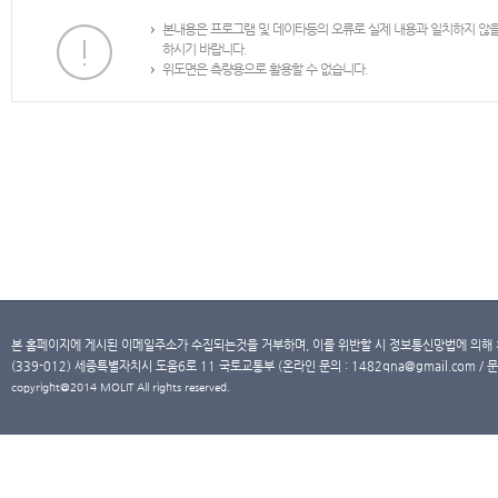
본내용은 프로그램 및 데이타등의 오류로 실제 내용과 일치하지 않
하시기 바랍니다.
위도면은 측량용으로 활용할 수 없습니다.
본 홈페이지에 게시된 이메일주소가 수집되는것을 거부하며, 이를 위반할 시 정보통신망법에 의해
(339-012) 세종특별자치시 도움6로 11 국토교통부 (온라인 문의 : 1482qna@gmail.com / 문
copyright@2014 MOLIT All rights reserved.