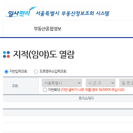
부동산종합정보
지적(임야)도 열람
지번입력조회
도로명주소입력조회
조회
지번확대
[지번 글씨가 너무 작을 경우 체크하여 주십시오]
토지소재지