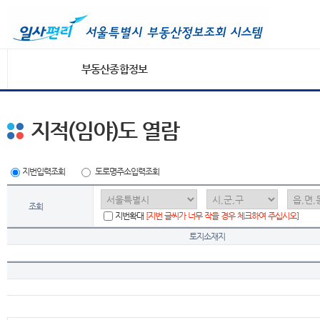
부동산종합정보
지적(임야)도 열람
지번입력조회
도로명주소입력조회
조회
지번확대
[지번 글씨가 너무 작을 경우 체크하여 주십시오]
토지소재지