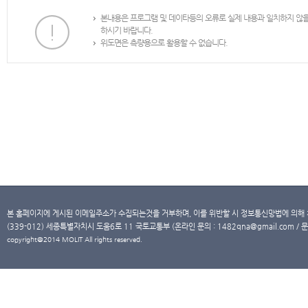
본내용은 프로그램 및 데이타등의 오류로 실제 내용과 일치하지 않
하시기 바랍니다.
위도면은 측량용으로 활용할 수 없습니다.
본 홈페이지에 게시된 이메일주소가 수집되는것을 거부하며, 이를 위반할 시 정보통신망법에 의해
(339-012) 세종특별자치시 도움6로 11 국토교통부 (온라인 문의 : 1482qna@gmail.com / 문
copyright@2014 MOLIT All rights reserved.