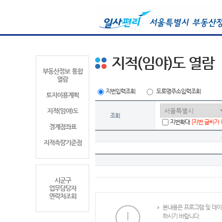
지적(임야)도 열람
부동산정보 통합
열람
지번입력조회
도로명주소입력조회
토지이용계획
지적(임야)도
조회
지번확대
[지번 글씨가
경계점좌표
지적측량기준점
시군구
업무담당자
연락처조회
본내용은 프로그램 및 데이
하시기 바랍니다.