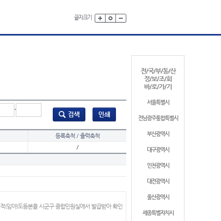
글자크기
전/국/부/동/산
정/보/조/회
바/로/가/기
서울특별시
-
전남광주통합특별시
부산광역시
등록축척 / 출력축척
/
대구광역시
인천광역시
대전광역시
울산광역시
지적(임야)도등본을 시군구 종합민원실에서 발급받아 확인
세종특별자치시