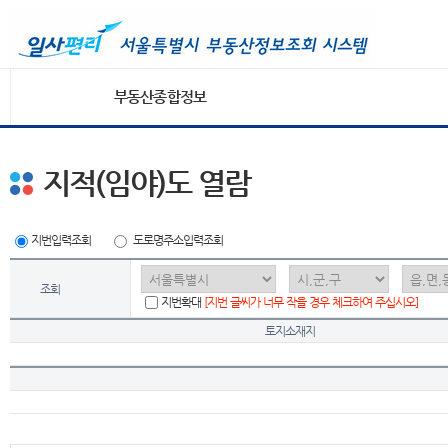
부동산종합정보
지적(임야)도 열람
지번입력조회
도로명주소입력조회
조회
지번확대
[지번 글씨가 너무 작을 경우 체크하여 주십시오]
토지소재지