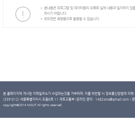
본내용은 프로그램 및 데이타등의 오류로 실제 내용과 일치하지 않
하시기 바랍니다.
위도면은 측량용으로 활용할 수 없습니다.
본 홈페이지에 게시된 이메일주소가 수집되는것을 거부하며, 이를 위반할 시 정보통신망법에 의해
(339-012) 세종특별자치시 도움6로 11 국토교통부 (온라인 문의 : 1482qna@gmail.com / 문
copyright@2014 MOLIT All rights reserved.