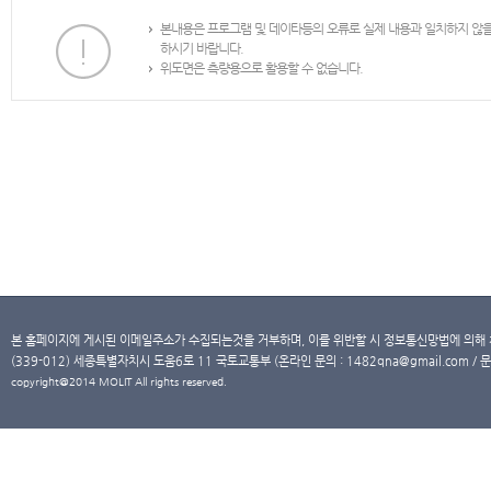
본내용은 프로그램 및 데이타등의 오류로 실제 내용과 일치하지 않
하시기 바랍니다.
위도면은 측량용으로 활용할 수 없습니다.
본 홈페이지에 게시된 이메일주소가 수집되는것을 거부하며, 이를 위반할 시 정보통신망법에 의해
(339-012) 세종특별자치시 도움6로 11 국토교통부 (온라인 문의 : 1482qna@gmail.com / 문
copyright@2014 MOLIT All rights reserved.