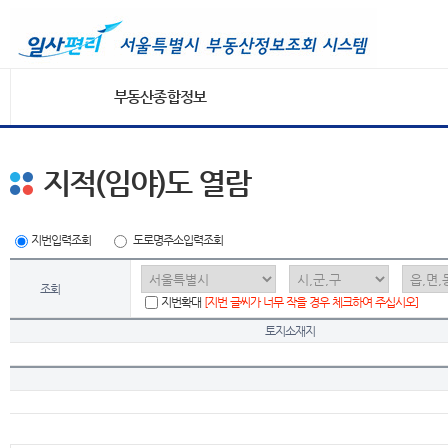
부동산종합정보
지적(임야)도 열람
지번입력조회
도로명주소입력조회
조회
지번확대
[지번 글씨가 너무 작을 경우 체크하여 주십시오]
토지소재지