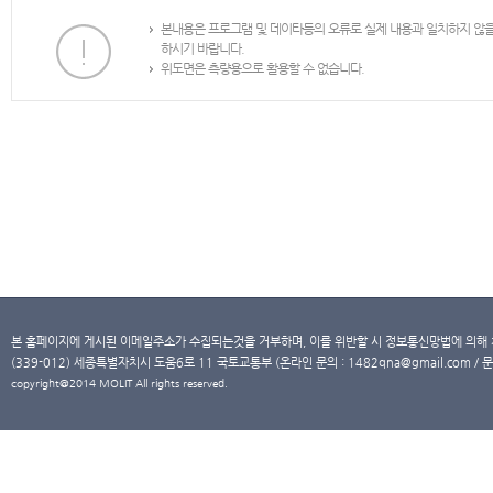
본내용은 프로그램 및 데이타등의 오류로 실제 내용과 일치하지 않
하시기 바랍니다.
위도면은 측량용으로 활용할 수 없습니다.
본 홈페이지에 게시된 이메일주소가 수집되는것을 거부하며, 이를 위반할 시 정보통신망법에 의해
(339-012) 세종특별자치시 도움6로 11 국토교통부 (온라인 문의 : 1482qna@gmail.com / 문
copyright@2014 MOLIT All rights reserved.