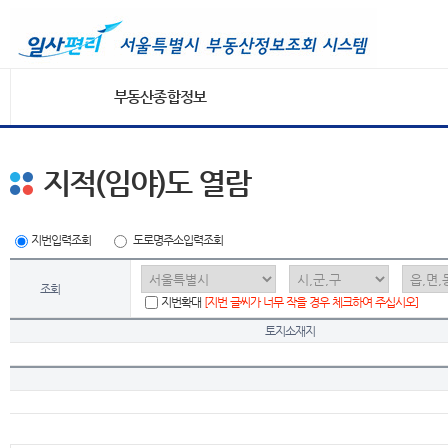
부동산종합정보
지적(임야)도 열람
지번입력조회
도로명주소입력조회
조회
지번확대
[지번 글씨가 너무 작을 경우 체크하여 주십시오]
토지소재지