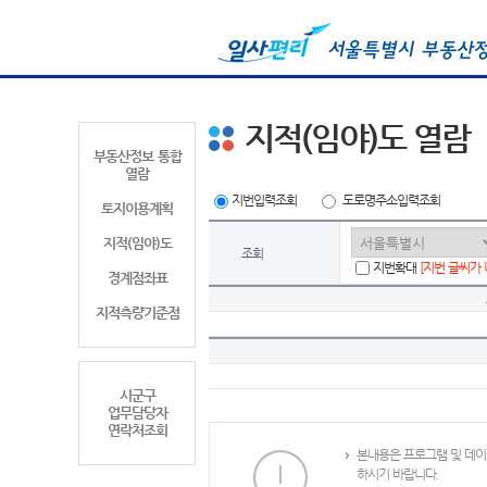
지적(임야)도 열람
부동산정보 통합
열람
지번입력조회
도로명주소입력조회
토지이용계획
지적(임야)도
조회
지번확대
[지번 글씨가
경계점좌표
지적측량기준점
시군구
업무담당자
연락처조회
본내용은 프로그램 및 데이
하시기 바랍니다.