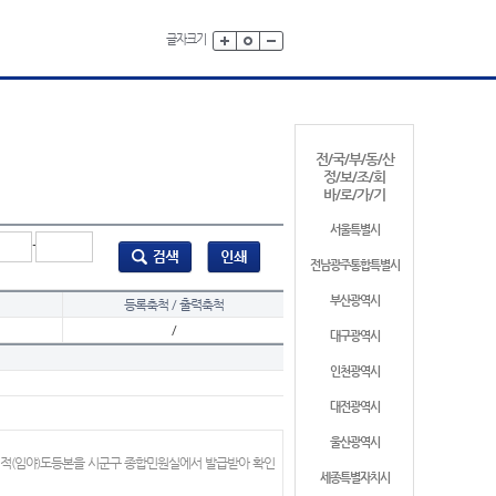
글자크기
전/국/부/동/산
정/보/조/회
바/로/가/기
서울특별시
-
전남광주통합특별시
부산광역시
등록축척 / 출력축척
/
대구광역시
인천광역시
대전광역시
울산광역시
지적(임야)도등본을 시군구 종합민원실에서 발급받아 확인
세종특별자치시