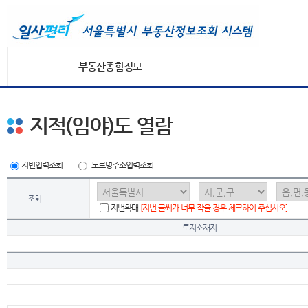
부동산종합정보
지적(임야)도 열람
지번입력조회
도로명주소입력조회
조회
지번확대
[지번 글씨가 너무 작을 경우 체크하여 주십시오]
토지소재지