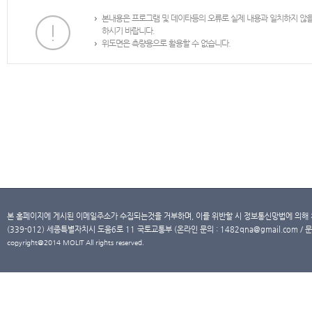
본내용은 프로그램 및 데이타등의 오류로 실제 내용과 일치하지 않
하시기 바랍니다.
위도면은 측량용으로 활용할 수 없습니다.
본 홈페이지에 게시된 이메일주소가 수집되는것을 거부하며, 이를 위반할 시 정보통신망법에 의해
(339-012) 세종특별자치시 도움6로 11 국토교통부 (온라인 문의 : 1482qna@gmail.com / 문
copyright@2014 MOLIT All rights reserved.