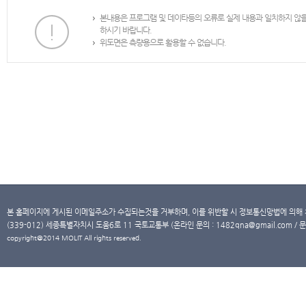
본내용은 프로그램 및 데이타등의 오류로 실제 내용과 일치하지 않
하시기 바랍니다.
위도면은 측량용으로 활용할 수 없습니다.
본 홈페이지에 게시된 이메일주소가 수집되는것을 거부하며, 이를 위반할 시 정보통신망법에 의해
(339-012) 세종특별자치시 도움6로 11 국토교통부 (온라인 문의 : 1482qna@gmail.com / 문
copyright@2014 MOLIT All rights reserved.