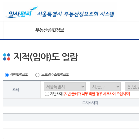
부동산종합정보
지적(임야)도 열람
지번입력조회
도로명주소입력조회
조회
지번확대
[지번 글씨가 너무 작을 경우 체크하여 주십시오]
토지소재지