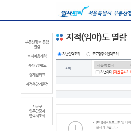
지적(임야)도 열람
부동산정보 통합
열람
지번입력조회
도로명주소입력조회
토지이용계획
지적(임야)도
조회
지번확대
[지번 글씨가
경계점좌표
지적측량기준점
시군구
업무담당자
연락처조회
본내용은 프로그램 및 데이
하시기 바랍니다.