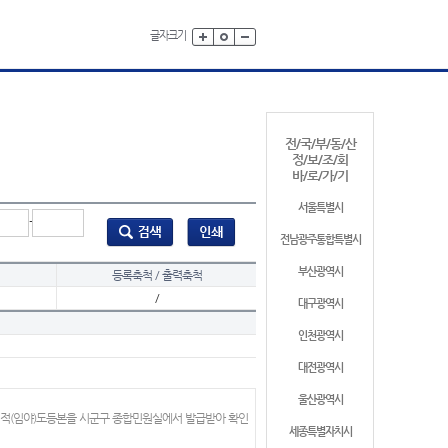
글자크기
전/국/부/동/산
정/보/조/회
바/로/가/기
서울특별시
-
전남광주통합특별시
부산광역시
등록축척 / 출력축척
/
대구광역시
인천광역시
대전광역시
울산광역시
지적(임야)도등본을 시군구 종합민원실에서 발급받아 확인
세종특별자치시