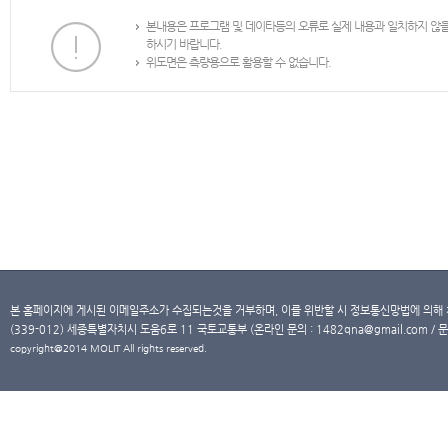
본내용은 프로그램 및 데이타등의 오류로 실제 내용과 일치하지 않
하시기 바랍니다.
위도면은 측량용으로 활용할 수 없습니다.
본 홈페이지에 게시된 이메일주소가 수집되는것을 거부하며, 이를 위반할 시 정보통신망법에 의해
(339-012) 세종특별자치시 도움6로 11 국토교통부 (온라인 문의 : 1482qna@gmail.com / 문
copyright@2014 MOLIT All rights reserved.