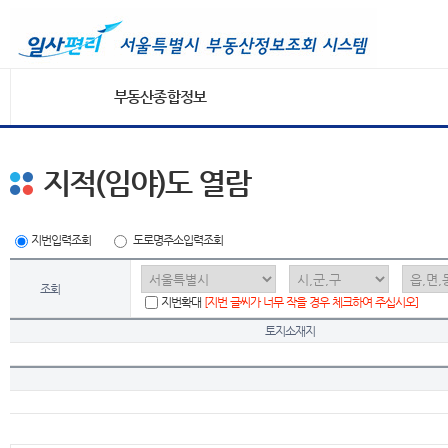
부동산종합정보
지적(임야)도 열람
지번입력조회
도로명주소입력조회
조회
지번확대
[지번 글씨가 너무 작을 경우 체크하여 주십시오]
토지소재지