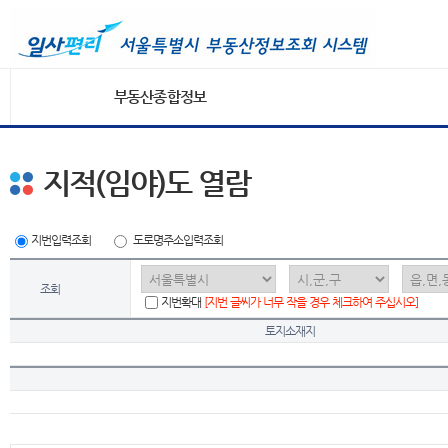
부동산종합정보
지적(임야)도 열람
지번입력조회
도로명주소입력조회
조회
지번확대
[지번 글씨가 너무 작을 경우 체크하여 주십시오]
토지소재지