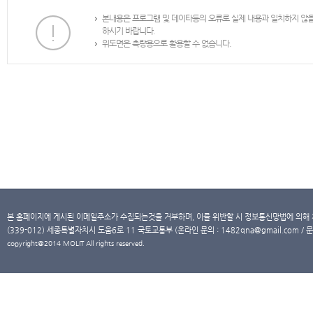
본내용은 프로그램 및 데이타등의 오류로 실제 내용과 일치하지 않
하시기 바랍니다.
위도면은 측량용으로 활용할 수 없습니다.
본 홈페이지에 게시된 이메일주소가 수집되는것을 거부하며, 이를 위반할 시 정보통신망법에 의해
(339-012) 세종특별자치시 도움6로 11 국토교통부 (온라인 문의 : 1482qna@gmail.com / 문
copyright@2014 MOLIT All rights reserved.