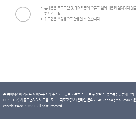
본내용은 프로그램 및 데이타등의 오류로 실제 내용과 일치하지 않
하시기 바랍니다.
위도면은 측량용으로 활용할 수 없습니다.
본 홈페이지에 게시된 이메일주소가 수집되는것을 거부하며, 이를 위반할 시 정보통신망법에 의해
(339-012) 세종특별자치시 도움6로 11 국토교통부 (온라인 문의 : 1482qna@gmail.com / 문
copyright@2014 MOLIT All rights reserved.