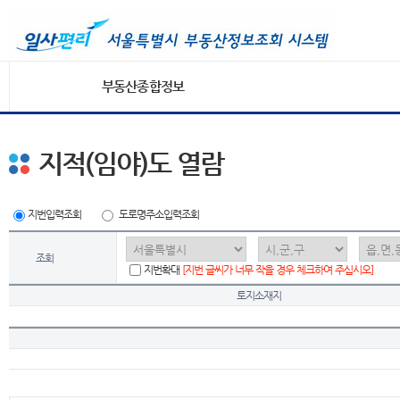
부동산종합정보
지적(임야)도 열람
지번입력조회
도로명주소입력조회
조회
지번확대
[지번 글씨가 너무 작을 경우 체크하여 주십시오]
토지소재지