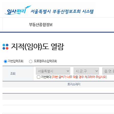
부동산종합정보
지적(임야)도 열람
지번입력조회
도로명주소입력조회
조회
지번확대
[지번 글씨가 너무 작을 경우 체크하여 주십시오]
토지소재지