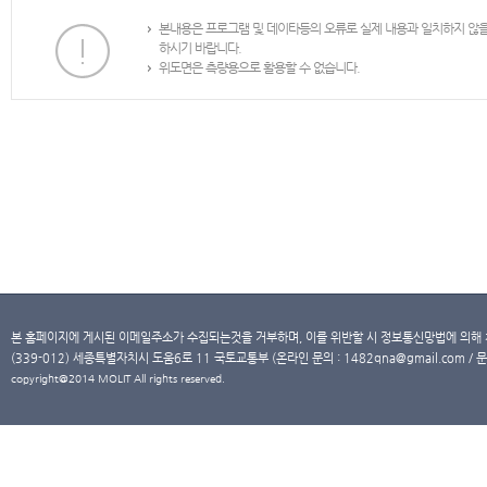
본내용은 프로그램 및 데이타등의 오류로 실제 내용과 일치하지 않
하시기 바랍니다.
위도면은 측량용으로 활용할 수 없습니다.
본 홈페이지에 게시된 이메일주소가 수집되는것을 거부하며, 이를 위반할 시 정보통신망법에 의해
(339-012) 세종특별자치시 도움6로 11 국토교통부 (온라인 문의 : 1482qna@gmail.com / 문
copyright@2014 MOLIT All rights reserved.