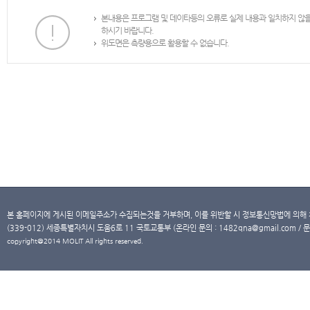
본내용은 프로그램 및 데이타등의 오류로 실제 내용과 일치하지 않
하시기 바랍니다.
위도면은 측량용으로 활용할 수 없습니다.
본 홈페이지에 게시된 이메일주소가 수집되는것을 거부하며, 이를 위반할 시 정보통신망법에 의해
(339-012) 세종특별자치시 도움6로 11 국토교통부 (온라인 문의 : 1482qna@gmail.com / 문
copyright@2014 MOLIT All rights reserved.