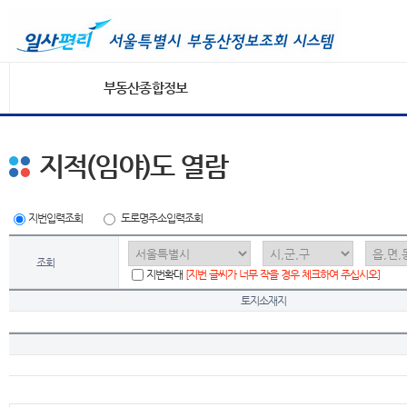
부동산종합정보
지적(임야)도 열람
지번입력조회
도로명주소입력조회
조회
지번확대
[지번 글씨가 너무 작을 경우 체크하여 주십시오]
토지소재지