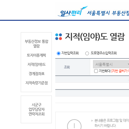
지적(임야)도 열람
부동산정보 통합
열람
지번입력조회
도로명주소입력조회
토지이용계획
지적(임야)도
조회
지번확대
[지번 글씨가
경계점좌표
지적측량기준점
시군구
업무담당자
연락처조회
본내용은 프로그램 및 데이
하시기 바랍니다.