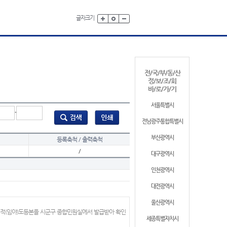
글자크기
전/국/부/동/산
정/보/조/회
바/로/가/기
서울특별시
-
전남광주통합특별시
부산광역시
등록축척 / 출력축척
/
대구광역시
인천광역시
대전광역시
울산광역시
지적(임야)도등본을 시군구 종합민원실에서 발급받아 확인
세종특별자치시