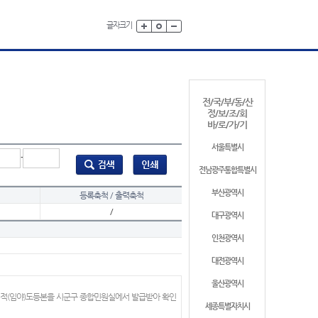
글자크기
전/국/부/동/산
정/보/조/회
바/로/가/기
서울특별시
-
전남광주통합특별시
부산광역시
등록축척 / 출력축척
/
대구광역시
인천광역시
대전광역시
울산광역시
지적(임야)도등본을 시군구 종합민원실에서 발급받아 확인
세종특별자치시