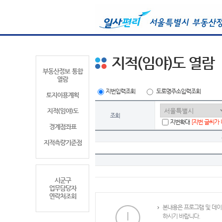
지적(임야)도 열람
부동산정보 통합
열람
지번입력조회
도로명주소입력조회
토지이용계획
지적(임야)도
조회
지번확대
[지번 글씨가
경계점좌표
지적측량기준점
시군구
업무담당자
연락처조회
본내용은 프로그램 및 데이
하시기 바랍니다.