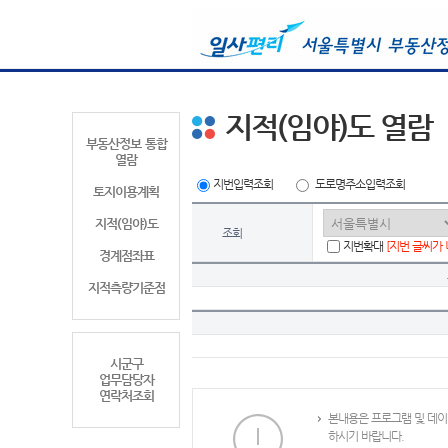
지적(임야)도 열람
부동산정보 통합
열람
지번입력조회
도로명주소입력조회
토지이용계획
지적(임야)도
조회
지번확대
[지번 글씨가
경계점좌표
지적측량기준점
시군구
업무담당자
연락처조회
본내용은 프로그램 및 데이
하시기 바랍니다.