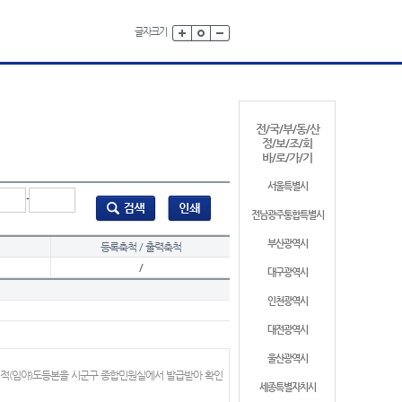
글자크기
전/국/부/동/산
정/보/조/회
바/로/가/기
서울특별시
-
전남광주통합특별시
부산광역시
등록축척 / 출력축척
/
대구광역시
인천광역시
대전광역시
울산광역시
지적(임야)도등본을 시군구 종합민원실에서 발급받아 확인
세종특별자치시