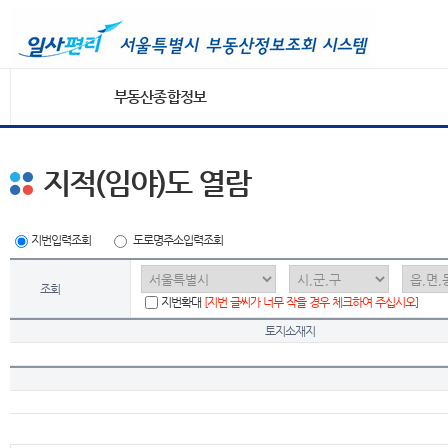
부동산종합정보
지적(임야)도 열람
지번입력조회
도로명주소입력조회
조회
지번확대
[지번 글씨가 너무 작을 경우 체크하여 주십시오]
토지소재지