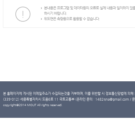
본내용은 프로그램 및 데이타등의 오류로 실제 내용과 일치하지 않
하시기 바랍니다.
위도면은 측량용으로 활용할 수 없습니다.
본 홈페이지에 게시된 이메일주소가 수집되는것을 거부하며, 이를 위반할 시 정보통신망법에 의해
(339-012) 세종특별자치시 도움6로 11 국토교통부 (온라인 문의 : 1482qna@gmail.com / 문
copyright@2014 MOLIT All rights reserved.