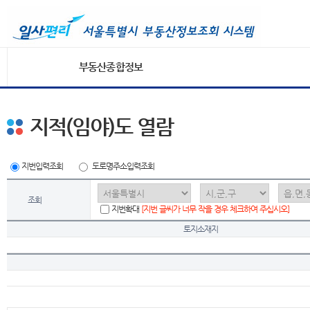
부동산종합정보
지적(임야)도 열람
지번입력조회
도로명주소입력조회
조회
지번확대
[지번 글씨가 너무 작을 경우 체크하여 주십시오]
토지소재지