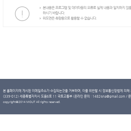
본내용은 프로그램 및 데이타등의 오류로 실제 내용과 일치하지 않
하시기 바랍니다.
위도면은 측량용으로 활용할 수 없습니다.
본 홈페이지에 게시된 이메일주소가 수집되는것을 거부하며, 이를 위반할 시 정보통신망법에 의해
(339-012) 세종특별자치시 도움6로 11 국토교통부 (온라인 문의 : 1482qna@gmail.com / 문
copyright@2014 MOLIT All rights reserved.