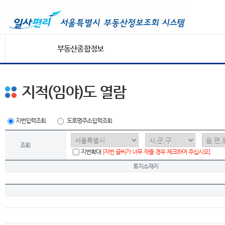
부동산종합정보
지적(임야)도 열람
지번입력조회
도로명주소입력조회
조회
지번확대
[지번 글씨가 너무 작을 경우 체크하여 주십시오]
토지소재지