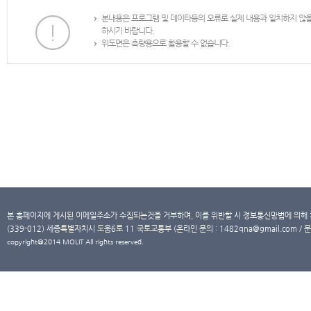
본내용은 프로그램 및 데이타등의 오류로 실제 내용과 일치하지 않
하시기 바랍니다.
위도면은 측량용으로 활용할 수 없습니다.
본 홈페이지에 게시된 이메일주소가 수집되는것을 거부하며, 이를 위반할 시 정보통신망법에 의해
(339-012) 세종특별자치시 도움6로 11 국토교통부 (온라인 문의 : 1482qna@gmail.com / 문
copyright@2014 MOLIT All rights reserved.