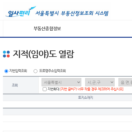
부동산종합정보
지적(임야)도 열람
지번입력조회
도로명주소입력조회
조회
지번확대
[지번 글씨가 너무 작을 경우 체크하여 주십시오]
토지소재지