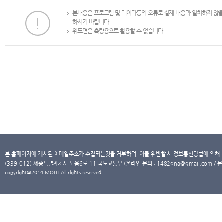
본내용은 프로그램 및 데이타등의 오류로 실제 내용과 일치하지 않
하시기 바랍니다.
위도면은 측량용으로 활용할 수 없습니다.
본 홈페이지에 게시된 이메일주소가 수집되는것을 거부하며, 이를 위반할 시 정보통신망법에 의해
(339-012) 세종특별자치시 도움6로 11 국토교통부 (온라인 문의 : 1482qna@gmail.com / 문
copyright@2014 MOLIT All rights reserved.