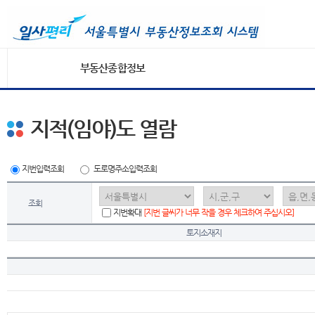
부동산종합정보
지적(임야)도 열람
지번입력조회
도로명주소입력조회
조회
지번확대
[지번 글씨가 너무 작을 경우 체크하여 주십시오]
토지소재지