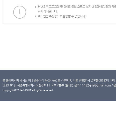
본내용은 프로그램 및 데이타등의 오류로 실제 내용과 일치하지 않
하시기 바랍니다.
위도면은 측량용으로 활용할 수 없습니다.
본 홈페이지에 게시된 이메일주소가 수집되는것을 거부하며, 이를 위반할 시 정보통신망법에 의해
(339-012) 세종특별자치시 도움6로 11 국토교통부 (온라인 문의 : 1482qna@gmail.com / 문
copyright@2014 MOLIT All rights reserved.